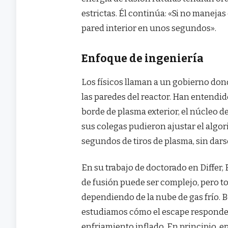
estrictas. Él continúa: «Si no maneja
pared interior en unos segundos».
Enfoque de ingeniería
Los físicos llaman a un gobierno dond
las paredes del reactor. Han entendi
borde de plasma exterior, el núcleo d
sus colegas pudieron ajustar el algor
segundos de tiros de plasma, sin dars
En su trabajo de doctorado en Differ,
de fusión puede ser complejo, pero t
dependiendo de la nube de gas frío. 
estudiamos cómo el escape responde a
enfriamiento inflado. En principio, e