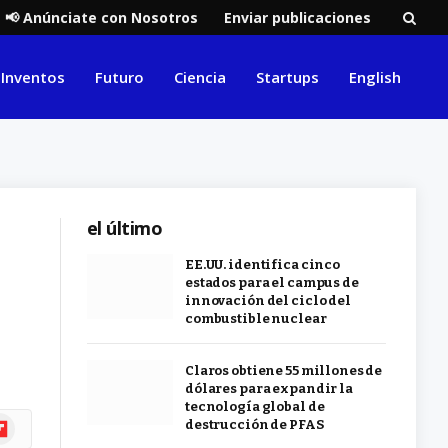
📢 Anúnciate con Nosotros
Enviar publicaciones
Inventos
Futuro
Ciencia
Startups
English
el último
EE.UU. identifica cinco
estados para el campus de
innovación del ciclo del
combustible nuclear
Claros obtiene 55 millones de
dólares para expandir la
tecnología global de
ipboard
destrucción de PFAS