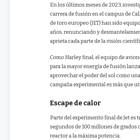
En los últimos meses de 2023, invest
carrera de fusión en el campus de Ca
de toro europeo (JET) han sido equip
años, renunciando y desmantelamient
aprieta cada parte de la visión cientí
Como Harley final, el equipo de avi
para la mayor energía de fusión lanz
aprovechar el poder del sol como una 
campaña experimental es más que un 
Escape de calor
Parte del experimento final de Jet es
segundos de 100 millones de grados c
reactor a la máxima potencia.