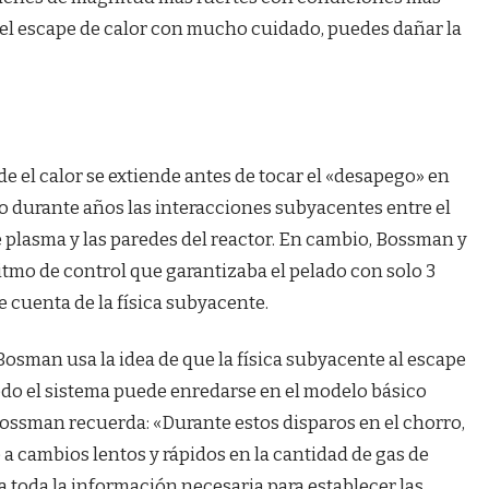
s el escape de calor con mucho cuidado, puedes dañar la
e el calor se extiende antes de tocar el «desapego» en
do durante años las interacciones subyacentes entre el
e plasma y las paredes del reactor. En cambio, Bossman y
itmo de control que garantizaba el pelado con solo 3
e cuenta de la física subyacente.
 Bosman usa la idea de que la física subyacente al escape
odo el sistema puede enredarse en el modelo básico
Bossman recuerda: «Durante estos disparos en el chorro,
 cambios lentos y rápidos en la cantidad de gas de
ra toda la información necesaria para establecer las