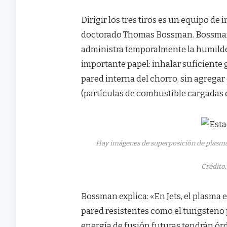
Dirigir los tres tiros es un equipo de
doctorado Thomas Bossman. Bossman, 
administra temporalmente la humilde v
importante papel: inhalar suficiente g
pared interna del chorro, sin agregar
(partículas de combustible cargadas 
Hay imágenes de superposición de plasma
Crédito:
Bossman explica: «En Jets, el plasma 
pared resistentes como el tungsteno 
energía de fusión futuras tendrán ó