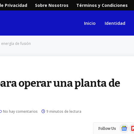
de Privacidad
Sobre Nosotros
Términos y Condiciones
Inicio
Identidad
e energía de fusión
para operar una planta de
No hay comentarios
9 minutos de lectura
Google
Fl
Follow Us
News