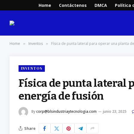
Home
Contáctenos
DMCA
Política 
Home
Inventos
Física de punta lateral para operar una planta d
»
»
INVENTOS
Física de punta lateral 
energía de fusión
By
corp@blsindustriaytecnologia.com
junio 23, 2025
Share