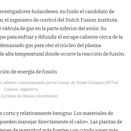
 investigadores holandeses, incluido el candidato de
el ingeniero de control del Dutch Fusion Institute,
álvula de gas en la parte inferior del avión. Su
as para enfriar y difundir el escape caliente cerca de la
 demasiado gas para oler el núcleo del plasma
de alta temperatura) donde ocurre la reacción de fusión.
 caliente conjuntamente por el Camac de Torast Europeo (JET) en
Calham, Inglaterra.
 Cortesía de Ukaea y Eurofusion
es corto y relativamente benigno. Los materiales de
pueden manejar directamente el calor». Las plantas de
rdenes de magnitud más fuertes con condiciones más