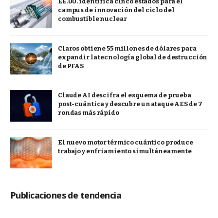
EE.UU. identifica cinco estados para el
campus de innovación del ciclo del
combustible nuclear
Claros obtiene 55 millones de dólares para
expandir la tecnología global de destrucción
de PFAS
Claude AI descifra el esquema de prueba
post-cuántica y descubre un ataque AES de 7
rondas más rápido
El nuevo motor térmico cuántico produce
trabajo y enfriamiento simultáneamente
Publicaciones de tendencia