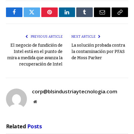
Facebook
Twitter
Pinterest
LinkedIn
Tumblr
Email
Copy
Link
PREVIOUS ARTICLE
NEXT ARTICLE
El negocio de fundición de
La solución probada contra
Intel está en el punto de
la contaminación por PFAS
mira a medida que avanza la
de Moss Parker
recuperación de Intel
corp@blsindustriaytecnologia.com
Website
Related
Posts