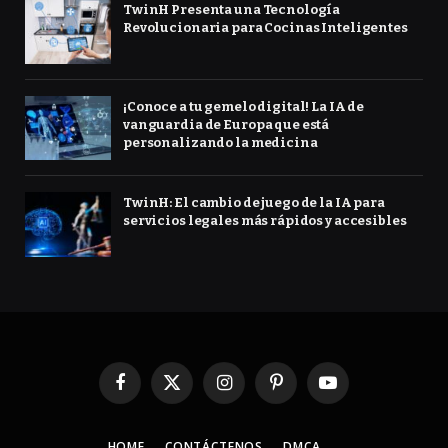
TwinH Presenta una Tecnología
Revolucionaria para Cocinas Inteligentes
¡Conoce a tu gemelo digital! La IA de
vanguardia de Europa que está
personalizando la medicina
TwinH: El cambio de juego de la IA para
servicios legales más rápidos y accesibles
Facebook
X
Instagram
Pinterest
YouTube
(Twitter)
HOME
CONTÁCTENOS
DMCA