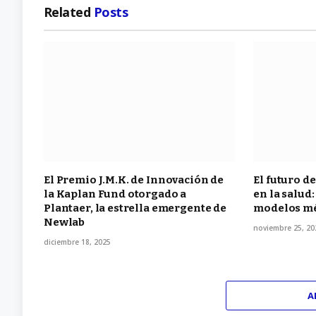
Related
Posts
El Premio J.M.K. de Innovación de
El futuro d
la Kaplan Fund otorgado a
en la salud:
Plantaer, la estrella emergente de
modelos mé
Newlab
noviembre 25, 20
diciembre 18, 2025
A