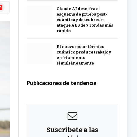
ipboard
Claude AI descifra el
esquema de prueba post-
cuántica y descubre un
ataque AES de 7 rondas más
rápido
El nuevo motor térmico
cuántico produce trabajo y
enfriamiento
simultáneamente
Publicaciones de tendencia
Suscríbete a las