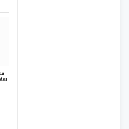
La
ades