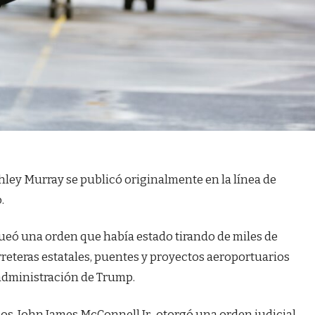
hley Murray se publicó originalmente en la línea de
.
ueó una orden que había estado tirando de miles de
rreteras estatales, puentes y proyectos aeroportuarios
 administración de Trump.
dos, John James McConnell Jr., otorgó una orden judicial