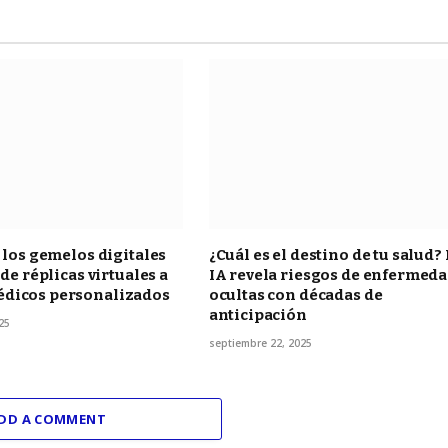
e los gemelos digitales
¿Cuál es el destino de tu salud? 
 de réplicas virtuales a
IA revela riesgos de enfermed
dicos personalizados
ocultas con décadas de
anticipación
25
septiembre 22, 2025
DD A COMMENT