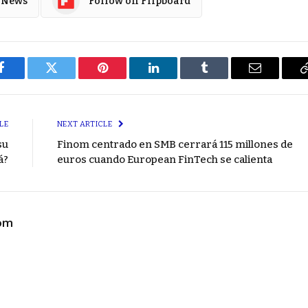
 News
Follow on Flipboard
Facebook
Twitter
Pinterest
LinkedIn
Tumblr
Email
LE
NEXT ARTICLE
su
Finom centrado en SMB cerrará 115 millones de
á?
euros cuando European FinTech se calienta
com