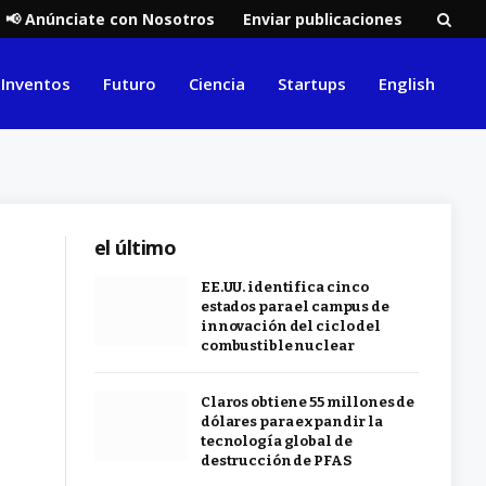
📢 Anúnciate con Nosotros
Enviar publicaciones
Inventos
Futuro
Ciencia
Startups
English
el último
EE.UU. identifica cinco
estados para el campus de
innovación del ciclo del
combustible nuclear
Claros obtiene 55 millones de
dólares para expandir la
tecnología global de
destrucción de PFAS