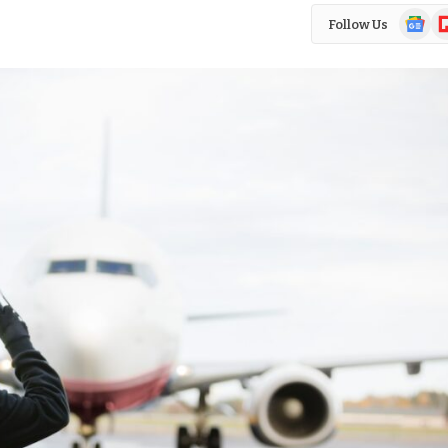
Google
Fl
Follow Us
News