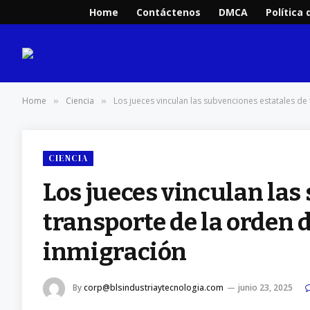
Home
Contáctenos
DMCA
Política 
Home
Ciencia
Los jueces vinculan las subvenciones estatales de
»
»
CIENCIA
Los jueces vinculan las
transporte de la orden 
inmigración
By
corp@blsindustriaytecnologia.com
junio 23, 2025