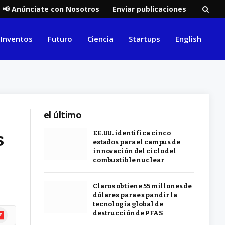
📢 Anúnciate con Nosotros
Enviar publicaciones
Inventos
Futuro
Ciencia
Startups
English
el último
s
EE.UU. identifica cinco
estados para el campus de
innovación del ciclo del
combustible nuclear
Claros obtiene 55 millones de
dólares para expandir la
tecnología global de
ipboard
destrucción de PFAS