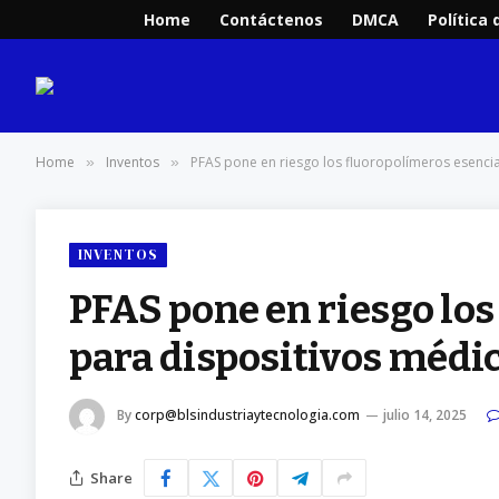
Home
Contáctenos
DMCA
Política 
Home
Inventos
PFAS pone en riesgo los fluoropolímeros esenci
»
»
INVENTOS
PFAS pone en riesgo lo
para dispositivos médi
By
corp@blsindustriaytecnologia.com
julio 14, 2025
Share