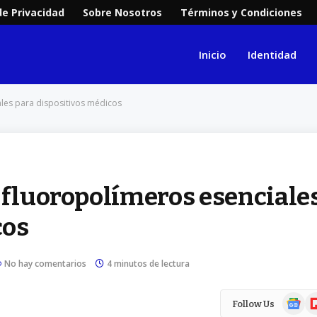
de Privacidad
Sobre Nosotros
Términos y Condiciones
Inicio
Identidad
ales para dispositivos médicos
s fluoropolímeros esenciale
cos
No hay comentarios
4 minutos de lectura
Google
Fl
Follow Us
News