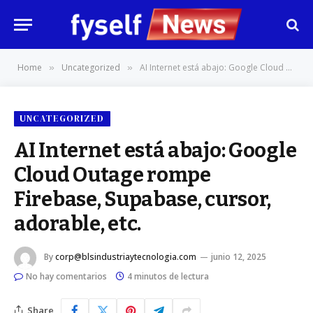
Home
Uncategorized
AI Internet está abajo: Google Cloud Outage rompe Firebase, Supabase, cursor, adorable, etc.
»
»
UNCATEGORIZED
AI Internet está abajo: Google
Cloud Outage rompe
Firebase, Supabase, cursor,
adorable, etc.
By
corp@blsindustriaytecnologia.com
junio 12, 2025
No hay comentarios
4 minutos de lectura
Share