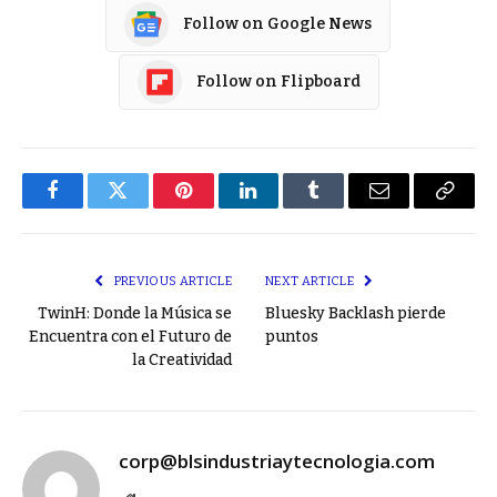
Follow on Google News
Follow on Flipboard
Facebook
Twitter
Pinterest
LinkedIn
Tumblr
Email
Copy
Link
PREVIOUS ARTICLE
NEXT ARTICLE
TwinH: Donde la Música se
Bluesky Backlash pierde
Encuentra con el Futuro de
puntos
la Creatividad
corp@blsindustriaytecnologia.com