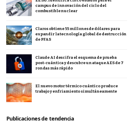
EE.UU. identifica cinco estados para el
campus de innovación del ciclo del
combustible nuclear
Claros obtiene 55 millones de dólares para
expandir la tecnología global de destrucción
de PFAS
Claude AI descifra el esquema de prueba
post-cuántica y descubre un ataque AES de 7
rondas más rápido
El nuevo motor térmico cuántico produce
trabajo y enfriamiento simultáneamente
Publicaciones de tendencia