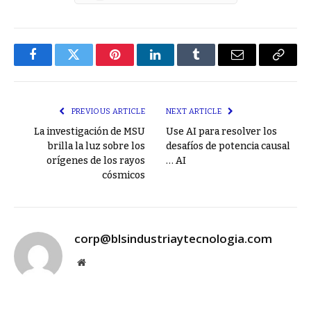
Facebook
Twitter
Pinterest
LinkedIn
Tumblr
Email
Copy
Link
PREVIOUS ARTICLE
NEXT ARTICLE
La investigación de MSU
Use AI para resolver los
brilla la luz sobre los
desafíos de potencia causal
orígenes de los rayos
… AI
cósmicos
corp@blsindustriaytecnologia.com
Website