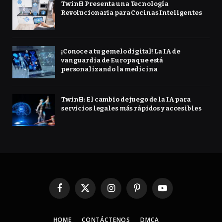
TwinH Presenta una Tecnología
Revolucionaria para Cocinas Inteligentes
¡Conoce a tu gemelo digital! La IA de
vanguardia de Europa que está
personalizando la medicina
TwinH: El cambio de juego de la IA para
servicios legales más rápidos y accesibles
Facebook
X
Instagram
Pinterest
YouTube
(Twitter)
HOME
CONTÁCTENOS
DMCA