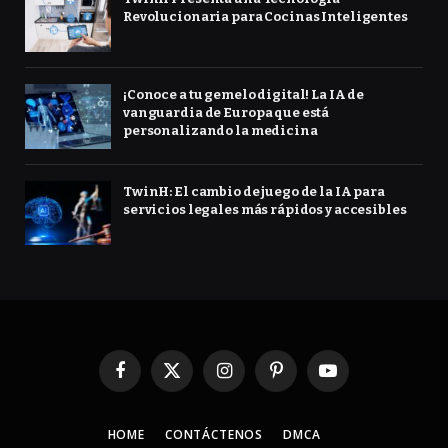
Revolucionaria para Cocinas Inteligentes
¡Conoce a tu gemelo digital! La IA de
vanguardia de Europa que está
personalizando la medicina
TwinH: El cambio de juego de la IA para
servicios legales más rápidos y accesibles
Facebook
X
Instagram
Pinterest
YouTube
(Twitter)
HOME
CONTÁCTENOS
DMCA