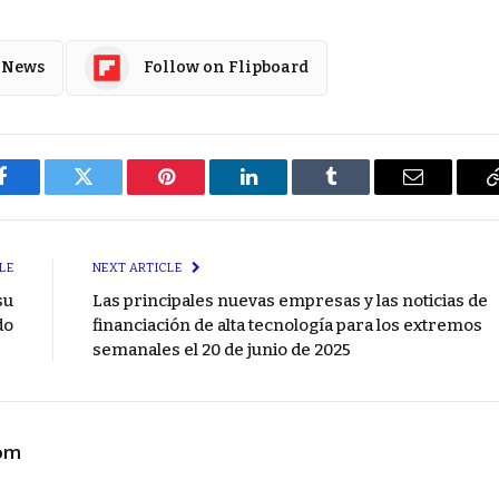
 News
Follow on Flipboard
Facebook
Twitter
Pinterest
LinkedIn
Tumblr
Email
LE
NEXT ARTICLE
su
Las principales nuevas empresas y las noticias de
do
financiación de alta tecnología para los extremos
semanales el 20 de junio de 2025
com