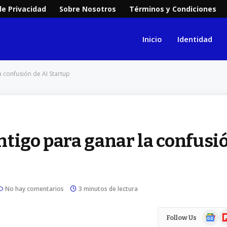
de Privacidad
Sobre Nosotros
Términos y Condiciones
Inicio
Identidad
 confusión de AI Startup
ntigo para ganar la confusi
No hay comentarios
3 minutos de lectura
Google
Fl
Follow Us
News