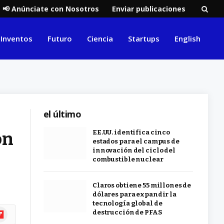
📢 Anúnciate con Nosotros
Enviar publicaciones
Inventos
Futuro
Ciencia
Startups
English
el último
ón
EE.UU. identifica cinco
estados para el campus de
innovación del ciclo del
combustible nuclear
Claros obtiene 55 millones de
dólares para expandir la
tecnología global de
ipboard
destrucción de PFAS