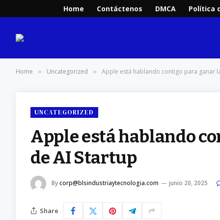
Home
Contáctenos
DMCA
Política 
Home
Uncategorized
Apple está hablando contigo para ganar la
»
»
UNCATEGORIZED
Apple está hablando co
de AI Startup
By
corp@blsindustriaytecnologia.com
junio 20, 2025
Share