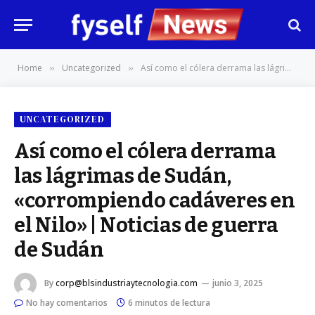
Home
Uncategorized
Así como el cólera derrama las lágrimas de Sudán, «corrompiendo cadáveres en el Nilo» | Noticias de guerra de Sudán
»
»
UNCATEGORIZED
Así como el cólera derrama
las lágrimas de Sudán,
«corrompiendo cadáveres en
el Nilo» | Noticias de guerra
de Sudán
By
corp@blsindustriaytecnologia.com
junio 3, 2025
No hay comentarios
6 minutos de lectura