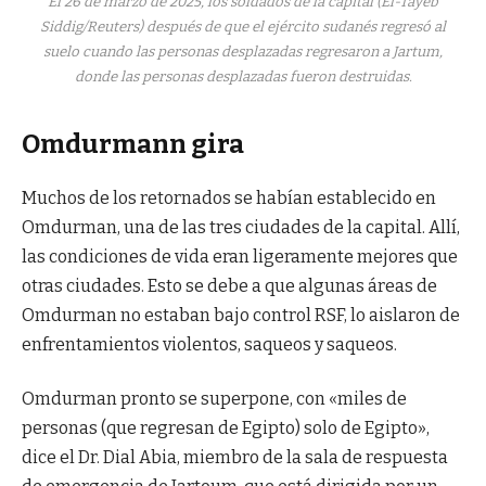
El 26 de marzo de 2025, los soldados de la capital (El-Tayeb
Siddig/Reuters) después de que el ejército sudanés regresó al
suelo cuando las personas desplazadas regresaron a Jartum,
donde las personas desplazadas fueron destruidas.
Omdurmann gira
Muchos de los retornados se habían establecido en
Omdurman, una de las tres ciudades de la capital. Allí,
las condiciones de vida eran ligeramente mejores que
otras ciudades. Esto se debe a que algunas áreas de
Omdurman no estaban bajo control RSF, lo aislaron de
enfrentamientos violentos, saqueos y saqueos.
Omdurman pronto se superpone, con «miles de
personas (que regresan de Egipto) solo de Egipto»,
dice el Dr. Dial Abia, miembro de la sala de respuesta