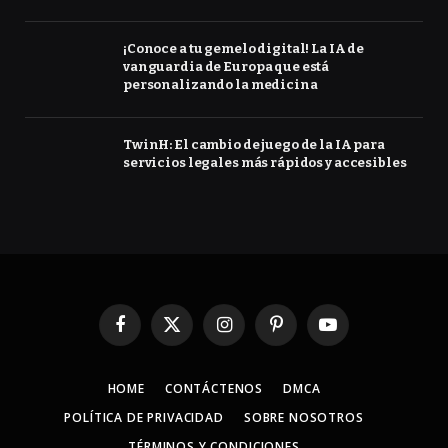
¡Conoce a tu gemelo digital! La IA de
vanguardia de Europa que está
personalizando la medicina
TwinH: El cambio de juego de la IA para
servicios legales más rápidos y accesibles
Facebook
X
Instagram
Pinterest
YouTube
(Twitter)
HOME
CONTÁCTENOS
DMCA
POLÍTICA DE PRIVACIDAD
SOBRE NOSOTROS
TÉRMINOS Y CONDICIONES