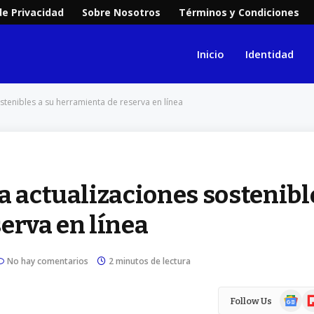
de Privacidad
Sobre Nosotros
Términos y Condiciones
Inicio
Identidad
ostenibles a su herramienta de reserva en línea
a actualizaciones sostenibl
erva en línea
No hay comentarios
2 minutos de lectura
Google
Fl
Follow Us
News