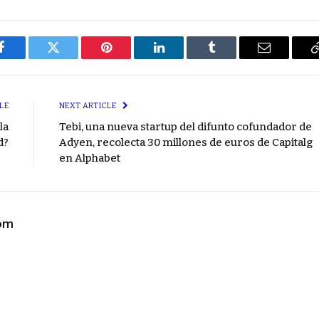
Facebook
Twitter
Pinterest
LinkedIn
Tumblr
Email
LE
NEXT ARTICLE
la
Tebi, una nueva startup del difunto cofundador de
d?
Adyen, recolecta 30 millones de euros de Capitalg
en Alphabet
com