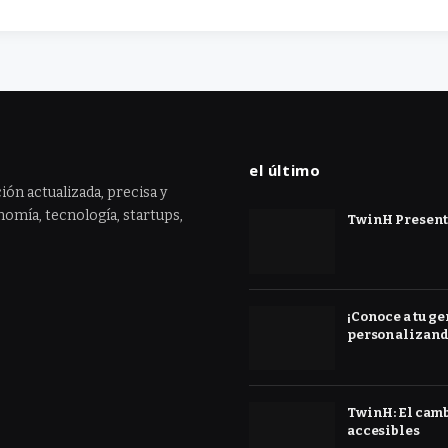
el último
ión actualizada, precisa y
omía, tecnología, startups,
TwinH Presenta
¡Conoce a tu ge
personalizand
TwinH: El cambi
accesibles