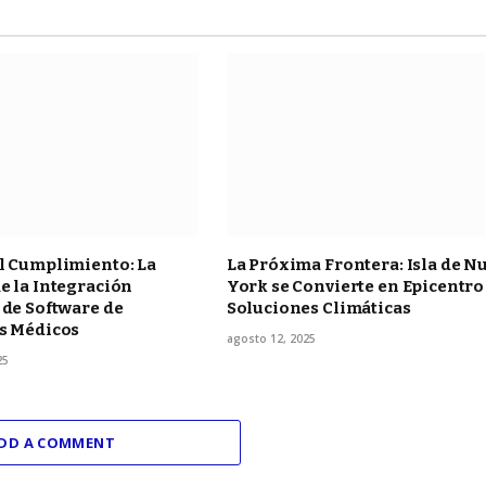
l Cumplimiento: La
La Próxima Frontera: Isla de N
e la Integración
York se Convierte en Epicentro
 de Software de
Soluciones Climáticas
os Médicos
agosto 12, 2025
25
DD A COMMENT