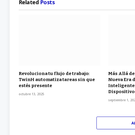
Related
Posts
Revoluciona tu flujo de trabajo:
Más Allá de
TwinH automatiza tareas sin que
Nueva Era d
estés presente
Inteligente
Dispositiv
octubre 13, 2025
septiembre 1, 20
A