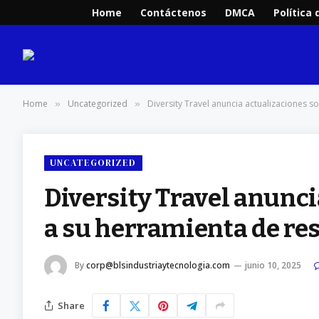
Home
Contáctenos
DMCA
Política 
Home
Uncategorized
Diversity Travel anuncia actualizaciones s
»
»
UNCATEGORIZED
Diversity Travel anunci
a su herramienta de res
By
corp@blsindustriaytecnologia.com
junio 10, 2025
Share