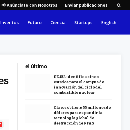
📢 Anúnciate con Nosotros
Enviar publicaciones
Inventos
Futuro
Ciencia
Startups
English
el último
es
EE.UU. identifica cinco
estados para el campus de
innovación del ciclo del
combustible nuclear
Claros obtiene 55 millones de
dólares para expandir la
tecnología global de
ipboard
destrucción de PFAS