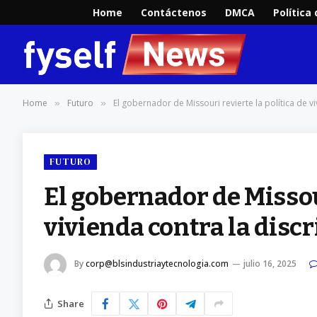
Home
Contáctenos
DMCA
Política
Home
Futuro
El gobernador de Missouri revierte la política de v
»
»
FUTURO
El gobernador de Missour
vivienda contra la disc
By
corp@blsindustriaytecnologia.com
julio 16, 2025
Share