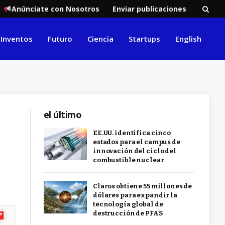
Anúnciate con Nosotros
Enviar publicaciones
Inventos
Futuro
Ciencia
Startups
English
el último
EE.UU. identifica cinco
estados para el campus de
innovación del ciclo del
combustible nuclear
Claros obtiene 55 millones de
dólares para expandir la
tecnología global de
ipboard
destrucción de PFAS