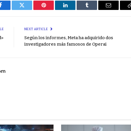
Facebook
Twitter
Pinterest
LinkedIn
Tumblr
Email
LE
NEXT ARTICLE
d»
Según los informes, Meta ha adquirido dos
investigadores más famosos de Operai
com