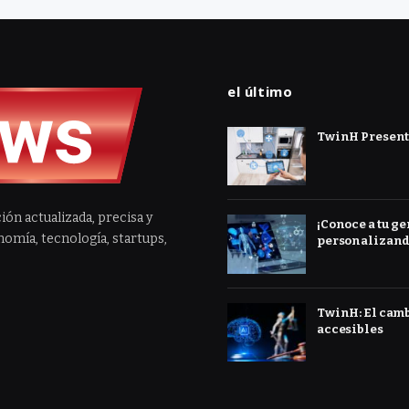
el último
TwinH Presenta
ión actualizada, precisa y
¡Conoce a tu ge
omía, tecnología, startups,
personalizand
TwinH: El cambi
accesibles