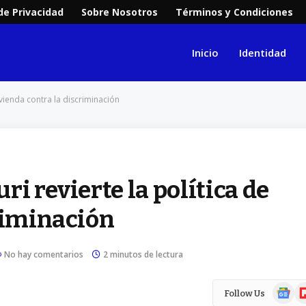
 de Privacidad
Sobre Nosotros
Términos y Condiciones
Inicio
Identidad
ivienda contra la discriminación
i revierte la política de
riminación
No hay comentarios
2 minutos de lectura
Google
Fl
Follow Us
News