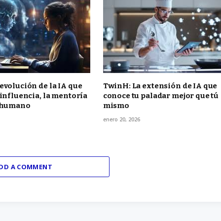
evolución de la IA que
TwinH: La extensión de IA que
 influencia, la mentoría
conoce tu paladar mejor que tú
o humano
mismo
enero 20, 2026
DD A COMMENT