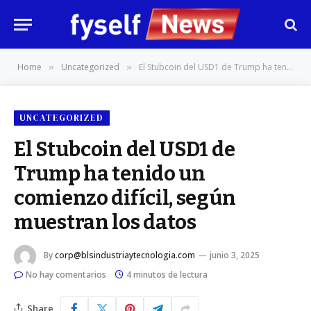
Home
Uncategorized
El Stubcoin del USD1 de Trump ha tenido un comienzo difícil, según muestran los datos
»
»
UNCATEGORIZED
El Stubcoin del USD1 de
Trump ha tenido un
comienzo difícil, según
muestran los datos
By
corp@blsindustriaytecnologia.com
junio 3, 2025
No hay comentarios
4 minutos de lectura
Share