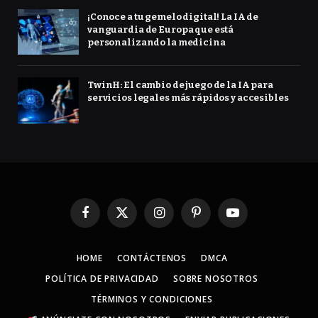
¡Conoce a tu gemelo digital! La IA de
vanguardia de Europa que está
personalizando la medicina
TwinH: El cambio de juego de la IA para
servicios legales más rápidos y accesibles
Facebook
X
Instagram
Pinterest
YouTube
(Twitter)
HOME
CONTÁCTENOS
DMCA
POLÍTICA DE PRIVACIDAD
SOBRE NOSOTROS
TÉRMINOS Y CONDICIONES