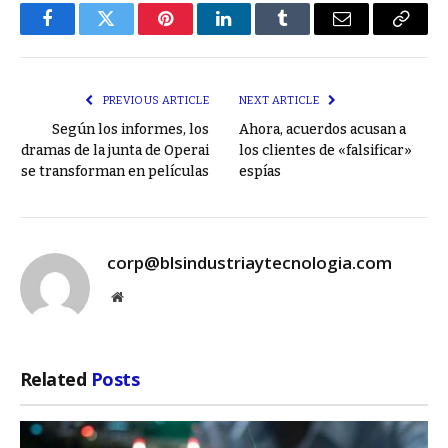
Facebook
Twitter
Pinterest
LinkedIn
Tumblr
Email
Copy
Link
PREVIOUS ARTICLE
NEXT ARTICLE
Según los informes, los
Ahora, acuerdos acusan a
dramas de la junta de Operai
los clientes de «falsificar»
se transforman en películas
espías
corp@blsindustriaytecnologia.com
Website
Related
Posts