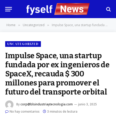
Home
Uncategorized
Impulse Space, una startup fundada por ex ingenieros de SpaceX, recauda $ 300 millones para promover el futuro del transporte orbital
»
»
UNCATEGORIZED
Impulse Space, una startup
fundada por ex ingenieros de
SpaceX, recauda $ 300
millones para promover el
futuro del transporte orbital
By
corp@blsindustriaytecnologia.com
junio 3, 2025
No hay comentarios
3 minutos de lectura