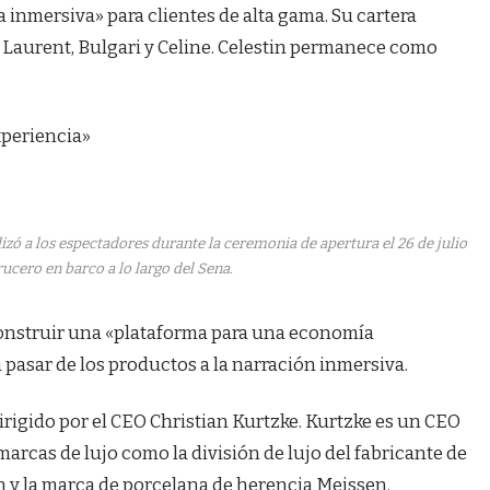
 inmersiva» para clientes de alta gama. Su cartera
Laurent, Bulgari y Celine. Celestin permanece como
xperiencia»
izó a los espectadores durante la ceremonia de apertura el 26 de julio
ucero en barco a lo largo del Sena.
 construir una «plataforma para una economía
 pasar de los productos a la narración inmersiva.
irigido por el CEO Christian Kurtzke. Kurtzke es un CEO
marcas de lujo como la división de lujo del fabricante de
 y la marca de porcelana de herencia Meissen.