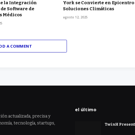
e la Integración
York se Convierte en Epicentro
 de Software de
Soluciones Climáticas
os Médicos
agosto 12, 2025
25
DD A COMMENT
el último
ión actualizada, precisa y
omía, tecnología, startups,
TwinH Presenta