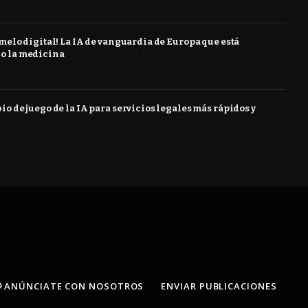
melo digital! La IA de vanguardia de Europa que está
o la medicina
o de juego de la IA para servicios legales más rápidos y
 ANÚNCIATE CON NOSOTROS
ENVIAR PUBLICACIONES