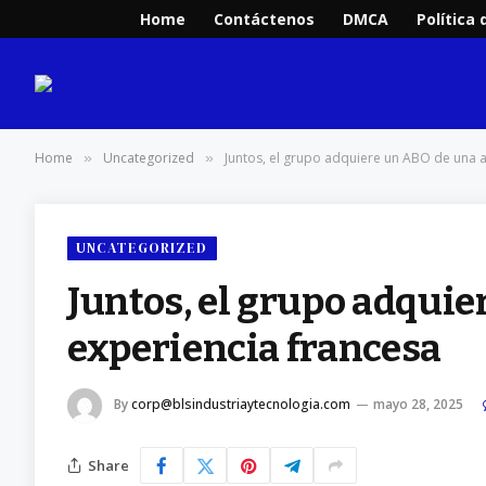
Home
Contáctenos
DMCA
Política 
Home
Uncategorized
Juntos, el grupo adquiere un ABO de una 
»
»
UNCATEGORIZED
Juntos, el grupo adquie
experiencia francesa
By
corp@blsindustriaytecnologia.com
mayo 28, 2025
Share