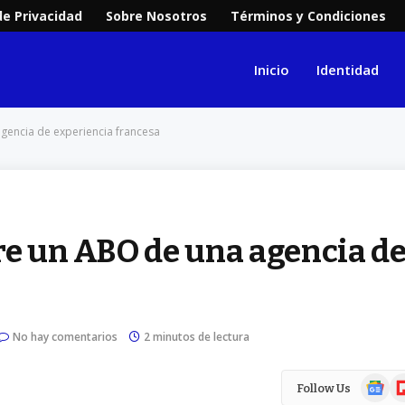
de Privacidad
Sobre Nosotros
Términos y Condiciones
Inicio
Identidad
agencia de experiencia francesa
re un ABO de una agencia d
No hay comentarios
2 minutos de lectura
Google
Fl
Follow Us
News