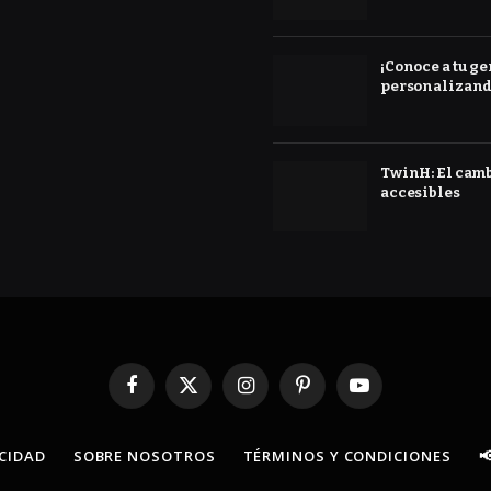
¡Conoce a tu ge
personalizand
TwinH: El cambi
accesibles
Facebook
X
Instagram
Pinterest
YouTube
(Twitter)
ACIDAD
SOBRE NOSOTROS
TÉRMINOS Y CONDICIONES
