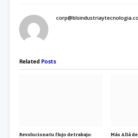
corp@blsindustriaytecnologia.
Related
Posts
Revoluciona tu flujo de trabajo:
Más Allá de