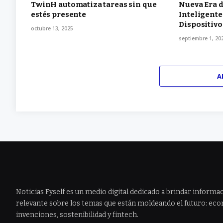
TwinH automatiza tareas sin que
Nueva Era d
estés presente
Inteligente
Dispositiv
octubre 13, 2025
septiembre 1, 20
A
Noticias Fyself es un medio digital dedicado a brindar informac
relevante sobre los temas que están moldeando el futuro: econ
invenciones, sostenibilidad y fintech.