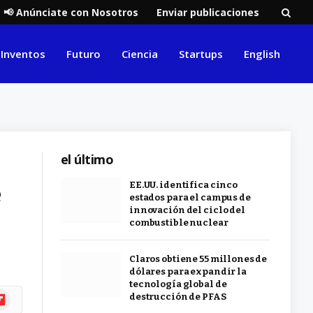
📢 Anúnciate con Nosotros
Enviar publicaciones
Inventos
Futuro
Ciencia
Startups
English
el último
e
EE.UU. identifica cinco
estados para el campus de
innovación del ciclo del
combustible nuclear
Claros obtiene 55 millones de
dólares para expandir la
tecnología global de
ipboard
destrucción de PFAS