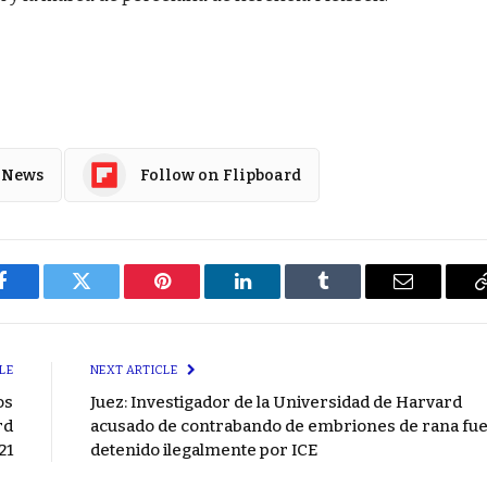
 News
Follow on Flipboard
Facebook
Twitter
Pinterest
LinkedIn
Tumblr
Email
LE
NEXT ARTICLE
os
Juez: Investigador de la Universidad de Harvard
rd
acusado de contrabando de embriones de rana fu
21
detenido ilegalmente por ICE