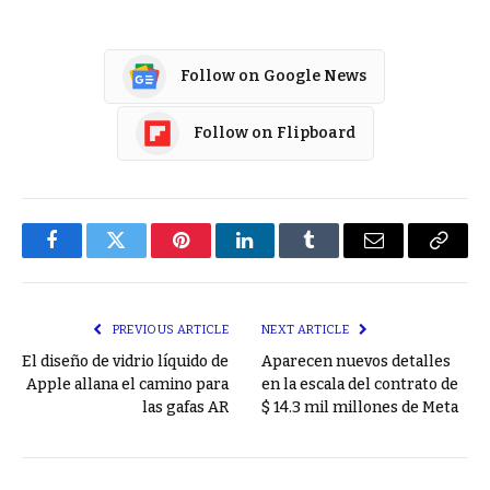
Follow on Google News
Follow on Flipboard
Facebook
Twitter
Pinterest
LinkedIn
Tumblr
Email
Copy
Link
PREVIOUS ARTICLE
NEXT ARTICLE
El diseño de vidrio líquido de
Aparecen nuevos detalles
Apple allana el camino para
en la escala del contrato de
las gafas AR
$ 14.3 mil millones de Meta