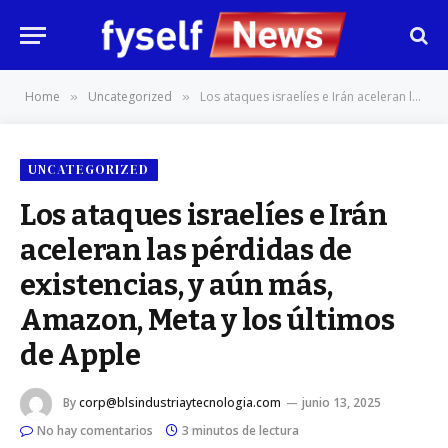
Home
Uncategorized
Los ataques israelíes e Irán aceleran las pérdidas de existencias, y aún más, Amazon, Meta y los últimos de Apple
»
»
UNCATEGORIZED
Los ataques israelíes e Irán
aceleran las pérdidas de
existencias, y aún más,
Amazon, Meta y los últimos
de Apple
By
corp@blsindustriaytecnologia.com
junio 13, 2025
No hay comentarios
3 minutos de lectura