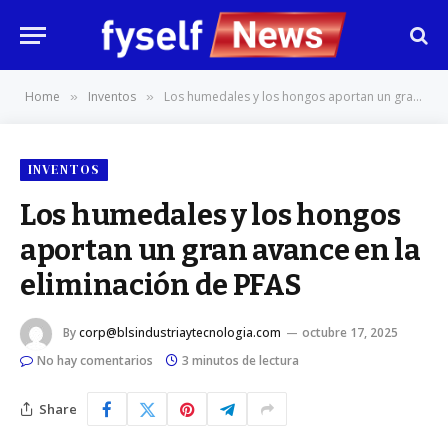
Home
Inventos
Los humedales y los hongos aportan un gran avance en la eliminación de PFAS
»
»
INVENTOS
Los humedales y los hongos
aportan un gran avance en la
eliminación de PFAS
By
corp@blsindustriaytecnologia.com
octubre 17, 2025
No hay comentarios
3 minutos de lectura
Share