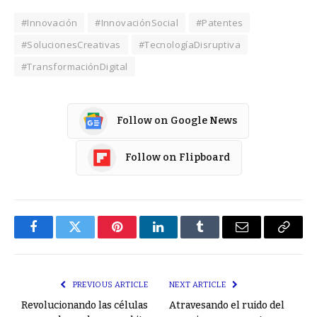
#Innovación
#InnovaciónSocial
#Patentes
#SolucionesCreativas
#TecnologíaDisruptiva
#TransformaciónDigital
Follow on Google News
Follow on Flipboard
Facebook
Twitter
Pinterest
LinkedIn
Tumblr
Email
Copy
Link
PREVIOUS ARTICLE
NEXT ARTICLE
Revolucionando las células
Atravesando el ruido del