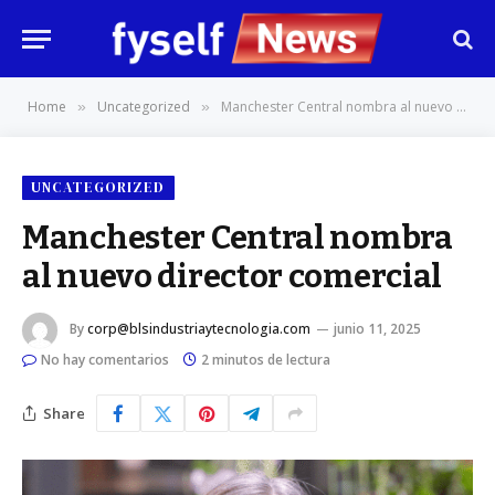
Home
Uncategorized
Manchester Central nombra al nuevo director comercial
»
»
UNCATEGORIZED
Manchester Central nombra
al nuevo director comercial
By
corp@blsindustriaytecnologia.com
junio 11, 2025
No hay comentarios
2 minutos de lectura
Share