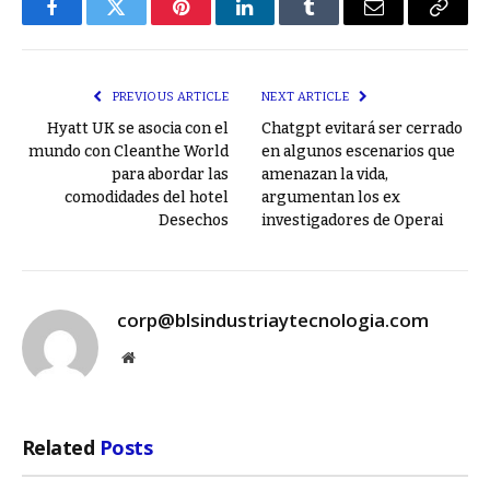
Facebook
Twitter
Pinterest
LinkedIn
Tumblr
Email
Copy
Link
PREVIOUS ARTICLE
NEXT ARTICLE
Hyatt UK se asocia con el
Chatgpt evitará ser cerrado
mundo con Cleanthe World
en algunos escenarios que
para abordar las
amenazan la vida,
comodidades del hotel
argumentan los ex
Desechos
investigadores de Operai
corp@blsindustriaytecnologia.com
Website
Related
Posts