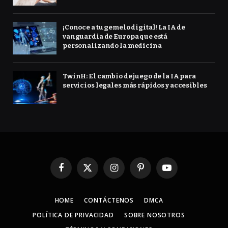
¡Conoce a tu gemelo digital! La IA de
vanguardia de Europa que está
personalizando la medicina
TwinH: El cambio de juego de la IA para
servicios legales más rápidos y accesibles
Facebook
X
Instagram
Pinterest
YouTube
(Twitter)
HOME
CONTÁCTENOS
DMCA
POLÍTICA DE PRIVACIDAD
SOBRE NOSOTROS