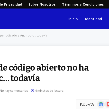
de Privacidad
Sobre Nosotros
Términos y Condiciones
Inicio
Identidad
a perjudicado a Anthropic… todavía
 de código abierto no ha
c… todavía
No hay comentarios
4 minutos de lectura
Google
Fl
Follow Us
News