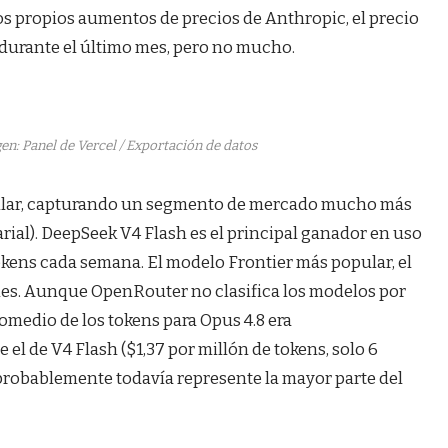
os propios aumentos de precios de Anthropic, el precio
 durante el último mes, pero no mucho.
en: Panel de Vercel / Exportación de datos
ilar, capturando un segmento de mercado mucho más
al). DeepSeek V4 Flash es el principal ganador en uso
tokens cada semana. El modelo Frontier más popular, el
nes. Aunque OpenRouter no clasifica los modelos por
promedio de los tokens para Opus 4.8 era
l de V4 Flash ($1,37 por millón de tokens, solo 6
 probablemente todavía represente la mayor parte del