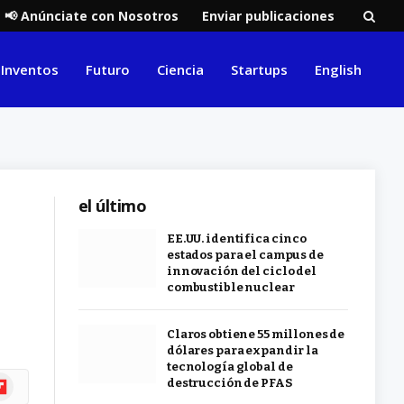
📢 Anúnciate con Nosotros
Enviar publicaciones
Inventos
Futuro
Ciencia
Startups
English
el último
EE.UU. identifica cinco
estados para el campus de
innovación del ciclo del
combustible nuclear
Claros obtiene 55 millones de
dólares para expandir la
tecnología global de
ipboard
destrucción de PFAS