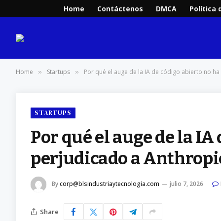
Home
Contáctenos
DMCA
Política 
Home
Startups
Por qué el auge de la IA de código abierto no h
»
»
STARTUPS
Por qué el auge de la IA
perjudicado a Anthropi
By
corp@blsindustriaytecnologia.com
julio 7, 2026
Share