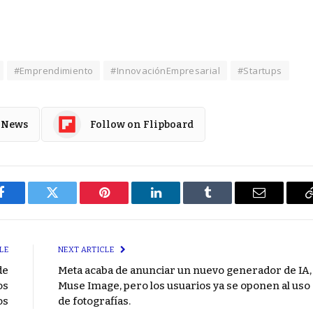
#Emprendimiento
#InnovaciónEmpresarial
#Startups
 News
Follow on Flipboard
Facebook
Twitter
Pinterest
LinkedIn
Tumblr
Email
LE
NEXT ARTICLE
de
Meta acaba de anunciar un nuevo generador de IA,
os
Muse Image, pero los usuarios ya se oponen al uso
os
de fotografías.