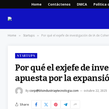
Home
Contáctenos
DMCA
Política 
Home
Startups
Por qué el exjefe de investigación de IA de Cohe
»
»
STARTUPS
Por qué el exjefe de inv
apuesta por la expansi
By
corp@blsindustriaytecnologia.com
octubre 22, 2025
Share