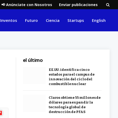
📢 Anúnciate con Nosotros
Enviar publicaciones
Inventos
Futuro
Ciencia
Startups
English
el último
EE.UU. identifica cinco
estados para el campus de
innovación del ciclo del
combustible nuclear
Claros obtiene 55 millones de
dólares para expandir la
tecnología global de
ipboard
destrucción de PFAS