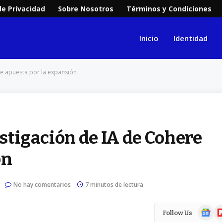
de Privacidad
Sobre Nosotros
Términos y Condiciones
Inicio
Identidad
re apuesta por la expansión
estigación de IA de Cohere
ón
No hay comentarios
7 minutos de lectura
Google
Fl
Follow Us
News