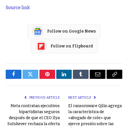
Source link
Follow on Google News
Follow on Flipboard
Facebook
Twitter
Pinterest
LinkedIn
Tumblr
Email
Copy
Link
PREVIOUS ARTICLE
NEXT ARTICLE
Meta contratan ejecutivos
El ransomware Qilin agrega
bipartidistas seguros
la característica de
después de que el CEO Ilya
«abogado de cole» que
Sutskever rechaza la oferta
ejerce presión sobre las