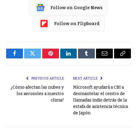
Follow on Google News
Follow on Flipboard
Facebook
Twitter
Pinterest
LinkedIn
Tumblr
Email
Copy
Link
PREVIOUS ARTICLE
NEXT ARTICLE
¿Cómo afectan las nubes y
Microsoft ayudará a CBI a
los aerosoles a nuestro
desmantelar el centro de
clima?
llamadas indio detrás de la
estafa de asistencia técnica
de Japón