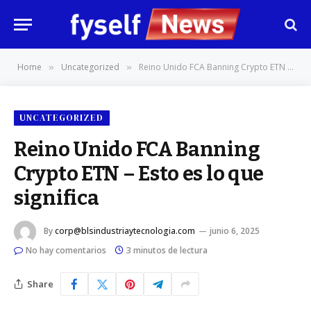
Home
Uncategorized
Reino Unido FCA Banning Crypto ETN – Esto es lo que significa
»
»
UNCATEGORIZED
Reino Unido FCA Banning
Crypto ETN – Esto es lo que
significa
By
corp@blsindustriaytecnologia.com
junio 6, 2025
No hay comentarios
3 minutos de lectura
Share