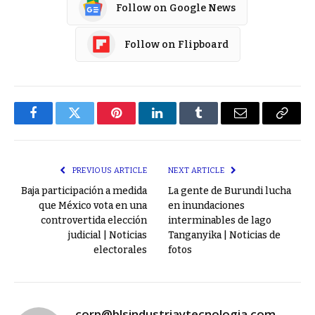
Follow on Google News
Follow on Flipboard
Facebook
Twitter
Pinterest
LinkedIn
Tumblr
Email
Copy
Link
PREVIOUS ARTICLE
NEXT ARTICLE
Baja participación a medida
La gente de Burundi lucha
que México vota en una
en inundaciones
controvertida elección
interminables de lago
judicial | Noticias
Tanganyika | Noticias de
electorales
fotos
corp@blsindustriaytecnologia.com