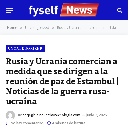
Home
Uncategorized
Rusia y Ucrania comercian a medida que se dirigen a la reunión de paz de Estambul | Noticias de la guerra rusa-ucraína
»
»
UNCATEGORIZED
Rusia y Ucrania comercian a
medida que se dirigen a la
reunión de paz de Estambul |
Noticias de la guerra rusa-
ucraína
By
corp@blsindustriaytecnologia.com
junio 2, 2025
No hay comentarios
4 minutos de lectura