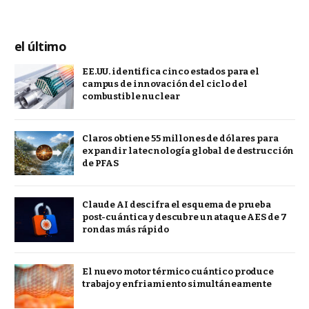
el último
EE.UU. identifica cinco estados para el
campus de innovación del ciclo del
combustible nuclear
Claros obtiene 55 millones de dólares para
expandir la tecnología global de destrucción
de PFAS
Claude AI descifra el esquema de prueba
post-cuántica y descubre un ataque AES de 7
rondas más rápido
El nuevo motor térmico cuántico produce
trabajo y enfriamiento simultáneamente