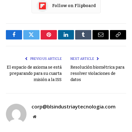
Follow on Flipboard
Facebook
Twitter
Pinterest
LinkedIn
Tumblr
Email
Copy
Link
PREVIOUS ARTICLE
NEXT ARTICLE
El espacio de axioma se está
Resolución biométrica para
preparando para su cuarta
resolver violaciones de
misión a la ISS
datos
corp@blsindustriaytecnologia.com
Website