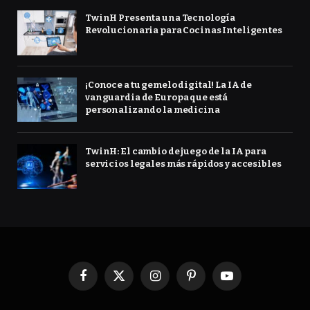
TwinH Presenta una Tecnología
Revolucionaria para Cocinas Inteligentes
¡Conoce a tu gemelo digital! La IA de
vanguardia de Europa que está
personalizando la medicina
TwinH: El cambio de juego de la IA para
servicios legales más rápidos y accesibles
Facebook
X
Instagram
Pinterest
YouTube
(Twitter)