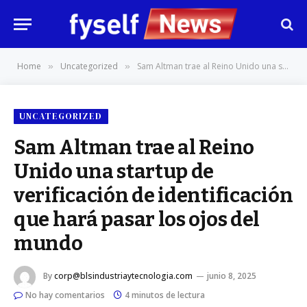
Home
Uncategorized
Sam Altman trae al Reino Unido una startup de verificación de identificación que hará pasar los ojos del mundo
»
»
UNCATEGORIZED
Sam Altman trae al Reino
Unido una startup de
verificación de identificación
que hará pasar los ojos del
mundo
By
corp@blsindustriaytecnologia.com
junio 8, 2025
No hay comentarios
4 minutos de lectura