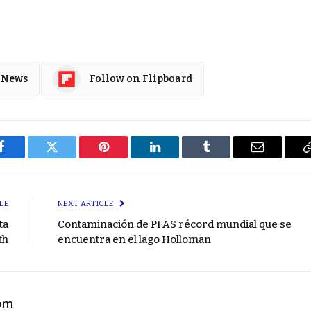
 News
Follow on Flipboard
Facebook
Twitter
Pinterest
LinkedIn
Tumblr
Email
LE
NEXT ARTICLE
ta
Contaminación de PFAS récord mundial que se
th
encuentra en el lago Holloman
com