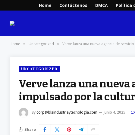
Home
Contáctenos
DMCA
Política 
Home
Uncategorized
Verve lanza una nueva agencia de servicio
»
»
UNCATEGORIZED
Verve lanza una nueva 
impulsado por la cultu
By
corp@blsindustriaytecnologia.com
junio 4, 2025
Share