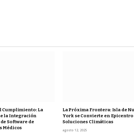
l Cumplimiento: La
La Próxima Frontera: Isla de N
e la Integración
York se Convierte en Epicentro
 de Software de
Soluciones Climáticas
os Médicos
agosto 12, 2025