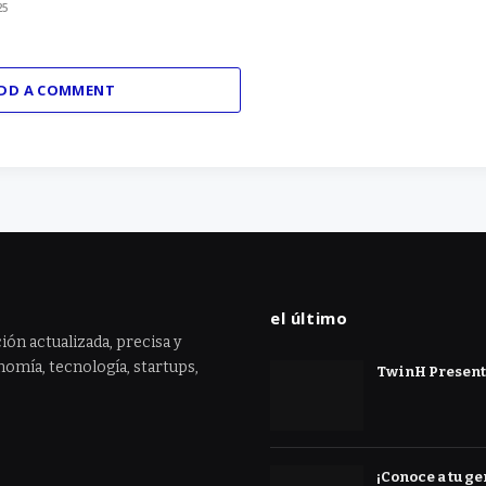
25
DD A COMMENT
el último
ión actualizada, precisa y
omía, tecnología, startups,
TwinH Presenta
¡Conoce a tu ge