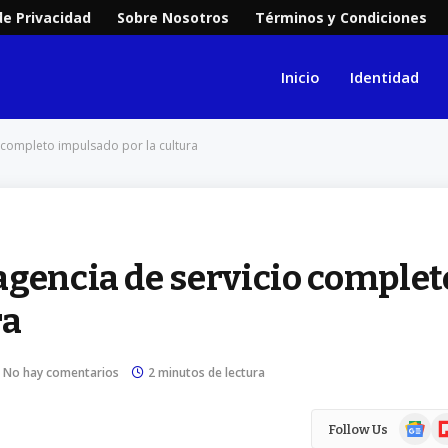
de Privacidad
Sobre Nosotros
Términos y Condiciones
Inicio
Identidad
 completo impulsado por la cultura
agencia de servicio complet
ra
No hay comentarios
2 minutos de lectura
Google
Fl
Follow Us
News