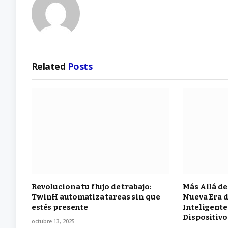
Related
Posts
Revoluciona tu flujo de trabajo:
Más Allá de
TwinH automatiza tareas sin que
Nueva Era d
estés presente
Inteligente
Dispositiv
octubre 13, 2025