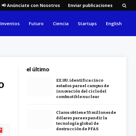
📢 Anúnciate con Nosotros
Enviar publicaciones
Inventos
Futuro
Ciencia
Startups
English
el último
o
EE.UU. identifica cinco
estados para el campus de
innovación del ciclo del
combustible nuclear
Claros obtiene 55 millones de
dólares para expandir la
tecnología global de
ipboard
destrucción de PFAS