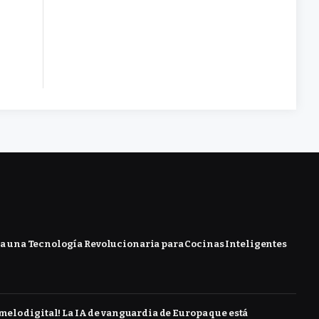
 una Tecnología Revolucionaria para Cocinas Inteligentes
melo digital! La IA de vanguardia de Europa que está